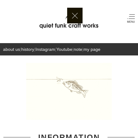
ALL ITEMS
about us
|
history
|
Instagram
|
Youtube
|
note
|
my page
←
→
INFORMATION