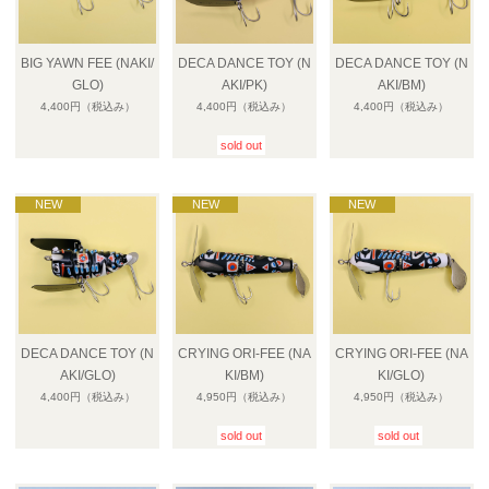
BIG YAWN FEE (NAKI/
DECA DANCE TOY (N
DECA DANCE TOY (N
GLO)
AKI/PK)
AKI/BM)
4,400円
（税込み）
4,400円
（税込み）
4,400円
（税込み）
sold out
DECA DANCE TOY (N
CRYING ORI-FEE (NA
CRYING ORI-FEE (NA
AKI/GLO)
KI/BM)
KI/GLO)
4,400円
（税込み）
4,950円
（税込み）
4,950円
（税込み）
sold out
sold out