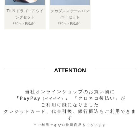
THIN ドラゴニア ウイ
デカダンス テールバン
ングセット
パー セット
990円
（税込み）
770円
（税込み）
ATTENTION
当社オンラインショップのお買い物に
『PayPay
』
『クロネコ後払い』
が
（ペイペイ）
ご利用可能になりました
クレジットカード、代金引換、銀行振込もご利用できま
す
＊
ご利用できない
決済
商品
もございます