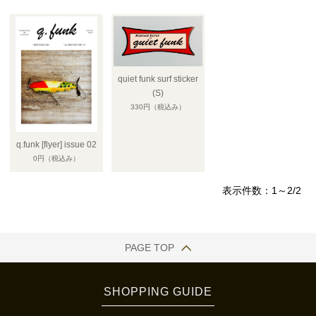
quiet funk surf sticker
(S)
330円
（税込み）
q.funk [flyer] issue 02
0円
（税込み）
表示件数：1～2/2
PAGE TOP
SHOPPING GUIDE